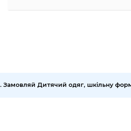
Вам може сподобатися
вляй Дитячий одяг, шкільну форму, ігра