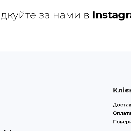
ідкуйте за нами в
Instag
Кліє
Доста
Оплат
Повер