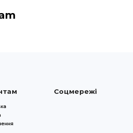
ram
нтам
Соцмережі
вка
а
нення