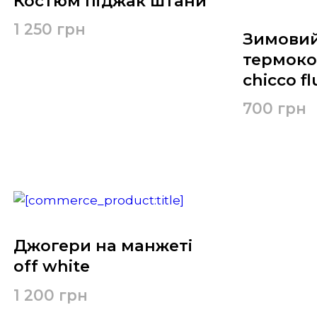
Костюм піджак штани
1 250 грн
Зимови
термоко
chicco fl
700 грн
Джогери на манжеті
off white
1 200 грн