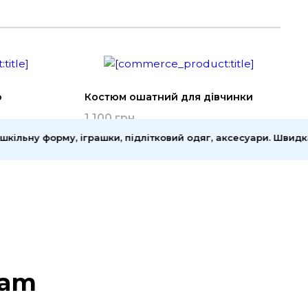
ю
Костюм ошатний для дівчинки
1 100 грн
ьну форму, іграшки, підлітковий одяг, аксесуари. Швидка до
ram