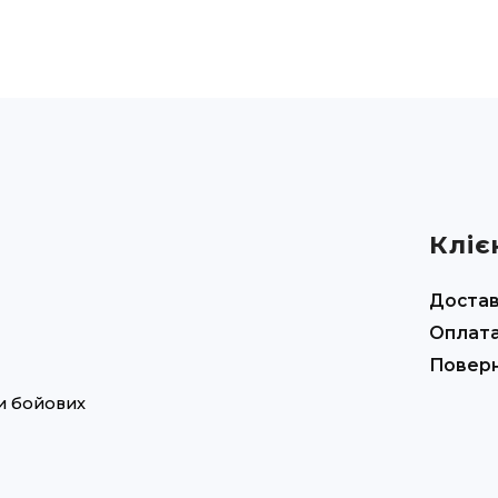
Кліє
Доста
Оплат
Повер
ни бойових