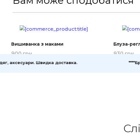
Вам може сподобатися
Вишиванка з маками
Блуза-рег
900 грн
930 грн
 аксесуари. Швидка доставка.
****Брен
Сл