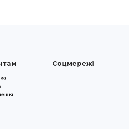
нтам
Соцмережі
вка
а
нення