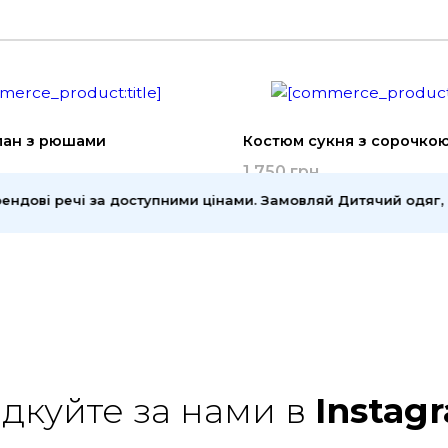
лан з рюшами
Костюм сукня з сорочко
1 750 грн
дові речі за доступними цінами. Замовляй Дитячий одяг, шкіл
ідкуйте за нами в
Instag